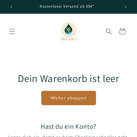
Direkt
Kostenloser Versand ab 60€*
Premi
zum
Inhalt
Warenkorb
Dein Warenkorb ist leer
Weiter shoppen
Hast du ein Konto?